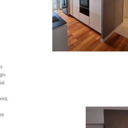
us
gn-
ial
ird,
ze