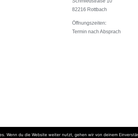
Schmiedstraße 10
82216 Rottbach
Öffnungszeiten:
Termin nach Absprach
es. Wenn du die Website weiter nutzt, gehen wir von deinem Einverstä